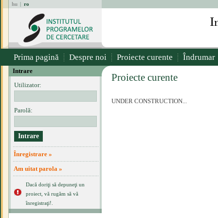
hu
|
ro
Prima pagină
Despre noi
Proiecte curente
Îndrumar
Intrare
Proiecte curente
Utilizator:
UNDER CONSTRUCTION...
Parolă:
Înregistrare »
Am uitat parola »
Dacă doriţi să depuneţi un
proiect, vă rugăm să vă
înregistraţi!.