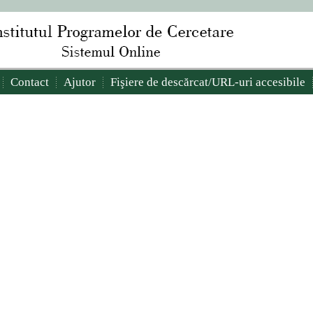
Contact
Ajutor
Fişiere de descărcat/URL-uri accesibile