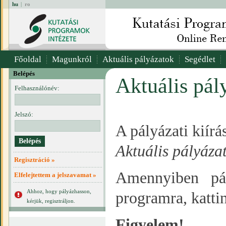
hu
|
ro
Főoldal
Magunkról
Aktuális pályázatok
Segédlet
Belépés
Aktuális pál
Felhasználónév:
Jelszó:
A pályázati kiír
Aktuális pályáza
Regisztráció »
Amennyiben pál
Elfelejtettem a jelszavamat »
Ahhoz, hogy pályázhasson,
programra, katti
kérjük, regisztráljon.
Figyelem!