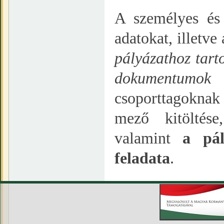
A személyes és
adatokat, illetv
pályázathoz tart
dokumentumok 
csoporttagoknak
mező kitöltés
valamint
a pál
feladata
.