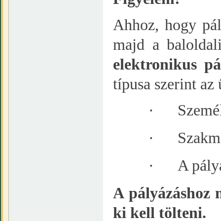
Ahhoz, hogy pál
majd a baloldal
elektronikus pá
típusa szerint az
·
Személ
·
Szakma
·
A pály
A pályázáshoz 
ki kell tölteni.