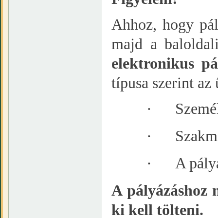
Ahhoz, hogy pál
majd a baloldal
elektronikus pá
típusa szerint az
·
Személ
·
Szakma
·
A pály
A pályázáshoz 
ki kell tölteni.