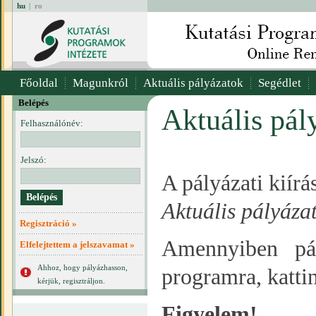
hu
|
ro
Főoldal
Magunkról
Aktuális pályázatok
Segédlet
Belépés
Aktuális pál
Felhasználónév:
Jelszó:
A pályázati kiír
Aktuális pályáza
Regisztráció »
Amennyiben pál
Elfelejtettem a jelszavamat »
Ahhoz, hogy pályázhasson,
programra, katti
kérjük, regisztráljon.
Figyelem!