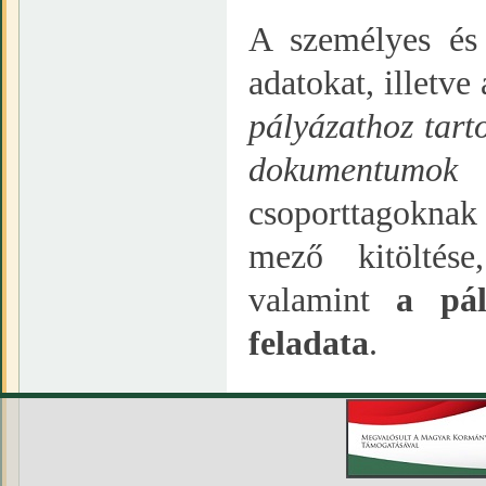
A személyes és
adatokat, illetv
pályázathoz tart
dokumentumok 
csoporttagoknak
mező kitöltés
valamint
a pál
feladata
.