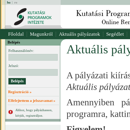
hu
|
ro
Főoldal
Magunkról
Aktuális pályázatok
Segédlet
Belépés
Aktuális pál
Felhasználónév:
Jelszó:
A pályázati kiír
Aktuális pályáza
Regisztráció »
Amennyiben pál
Elfelejtettem a jelszavamat »
Ahhoz, hogy pályázhasson,
programra, katti
kérjük, regisztráljon.
Figyelem!