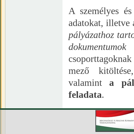
A személyes és
adatokat, illetv
pályázathoz tart
dokumentumok 
csoporttagoknak
mező kitöltés
valamint
a pál
feladata
.