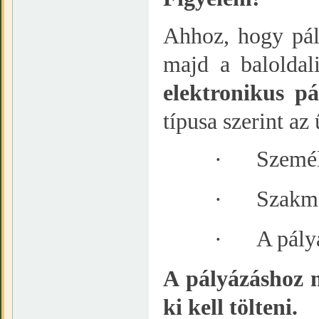
Ahhoz, hogy pál
majd a baloldal
elektronikus pá
típusa szerint az
·
Személ
·
Szakma
·
A pály
A pályázáshoz 
ki kell tölteni.