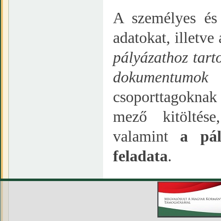
A személyes és
adatokat, illetv
pályázathoz tart
dokumentumok 
csoporttagoknak
mező kitöltés
valamint
a pál
feladata
.