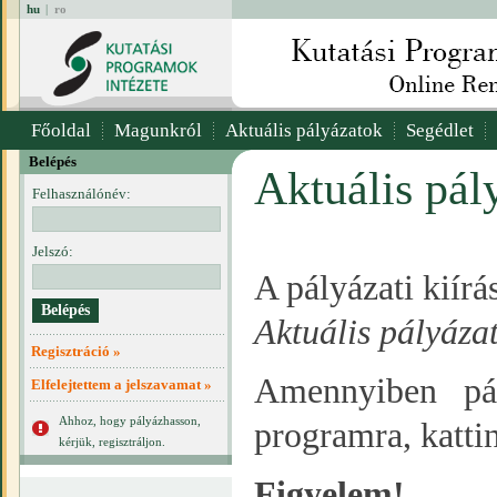
hu
|
ro
Főoldal
Magunkról
Aktuális pályázatok
Segédlet
Belépés
Aktuális pál
Felhasználónév:
Jelszó:
A pályázati kiír
Aktuális pályáza
Regisztráció »
Amennyiben pál
Elfelejtettem a jelszavamat »
Ahhoz, hogy pályázhasson,
programra, katti
kérjük, regisztráljon.
Figyelem!