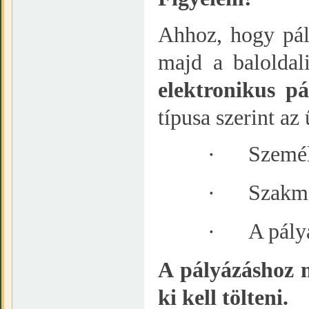
Ahhoz, hogy pál
majd a baloldal
elektronikus pá
típusa szerint az
·
Személ
·
Szakma
·
A pály
A pályázáshoz 
ki kell tölteni.