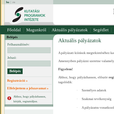
hu
|
ro
Főoldal
Magunkról
Aktuális pályázatok
Segédlet
Belépés
Aktuális pályázatok
Felhasználónév:
A pályázati kiírások megtekintéséhez ka
Jelszó:
Amennyiben pályázni szeretne valamelyi
Figyelem!
Ahhoz, hogy pályázhasson, először
reg
Regisztráció »
tagolódik:
Elfelejtettem a jelszavamat »
·
Személyes adatok
Ahhoz, hogy pályázhasson,
·
Szakmai tevékenység
kérjük, regisztráljon.
·
A pályázatra vonatkoz