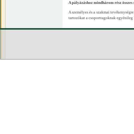
A pályázáshoz mindhárom rész összes me
A személyes és a szakmai tevékenységre
tartozókat a csoporttagoknak egyénileg 