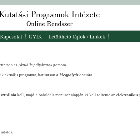
Kapcsolat
GYIK
Letölthető fájlok / Linkek
ttintson az
Aktuális pályázatok
gombra.
k aktuális programra, kattintson
a
Megpályáz
opcióra.
isztrálnia
kell, majd a baloldali menüsor alapján ki kell töltenie az
elektronikus 
ó adatok