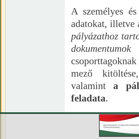
A személyes és
adatokat, illetv
pályázathoz tart
dokumentumok 
csoporttagoknak
mező kitöltés
valamint
a pál
feladata
.