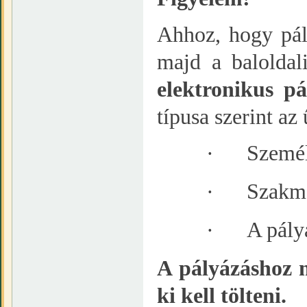
Ahhoz, hogy pál
majd a baloldal
elektronikus pá
típusa szerint az
·
Személ
·
Szakma
·
A pály
A pályázáshoz 
ki kell tölteni.