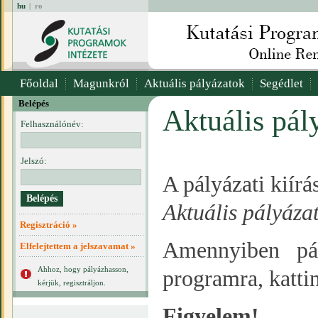
hu
|
ro
Főoldal
Magunkról
Aktuális pályázatok
Segédlet
Belépés
Aktuális pál
Felhasználónév:
Jelszó:
A pályázati kiír
Aktuális pályáza
Regisztráció »
Amennyiben pál
Elfelejtettem a jelszavamat »
Ahhoz, hogy pályázhasson,
programra, katti
kérjük, regisztráljon.
Figyelem!