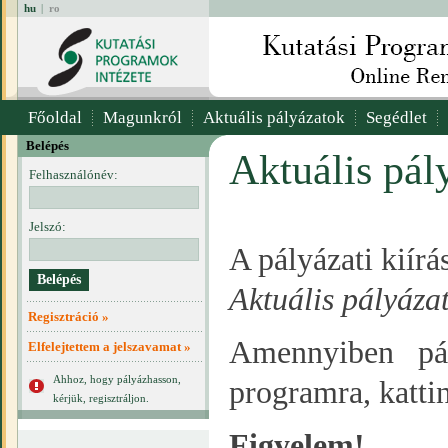
hu
|
ro
Főoldal
Magunkról
Aktuális pályázatok
Segédlet
Belépés
Aktuális pál
Felhasználónév:
Jelszó:
A pályázati kiír
Aktuális pályáza
Regisztráció »
Amennyiben pál
Elfelejtettem a jelszavamat »
Ahhoz, hogy pályázhasson,
programra, katti
kérjük, regisztráljon.
Figyelem!