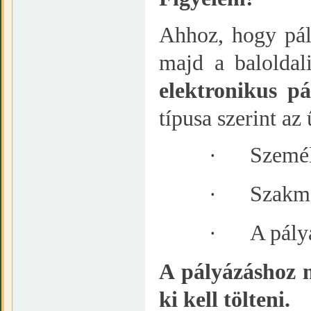
Ahhoz, hogy pál
majd a baloldal
elektronikus pá
típusa szerint az
·
Személ
·
Szakma
·
A pály
A pályázáshoz 
ki kell tölteni.