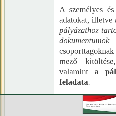
A személyes és
adatokat, illetv
pályázathoz tart
dokumentumok 
csoporttagoknak
mező kitöltés
valamint
a pál
feladata
.