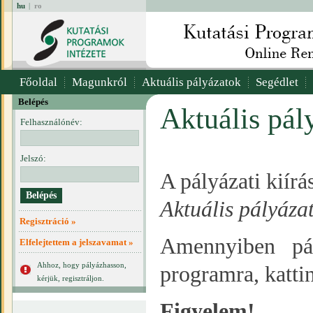
hu
|
ro
Főoldal
Magunkról
Aktuális pályázatok
Segédlet
Belépés
Aktuális pál
Felhasználónév:
Jelszó:
A pályázati kiír
Aktuális pályáza
Regisztráció »
Amennyiben pál
Elfelejtettem a jelszavamat »
Ahhoz, hogy pályázhasson,
programra, katti
kérjük, regisztráljon.
Figyelem!