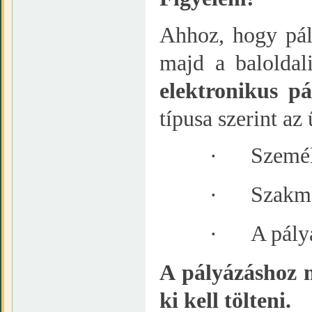
Ahhoz, hogy pál
majd a baloldal
elektronikus pá
típusa szerint az
·
Személ
·
Szakma
·
A pály
A pályázáshoz 
ki kell tölteni.