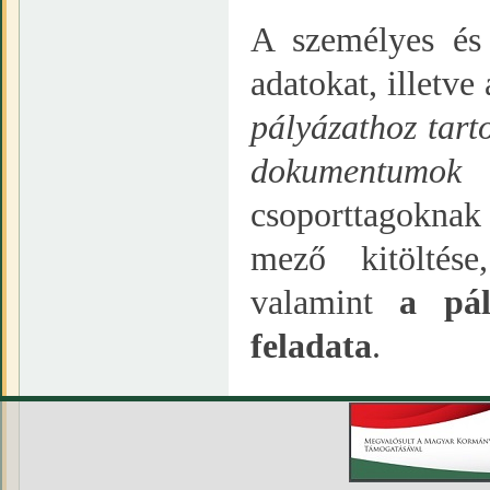
A személyes és
adatokat, illetv
pályázathoz tart
dokumentumok 
csoporttagoknak
mező kitöltés
valamint
a pál
feladata
.