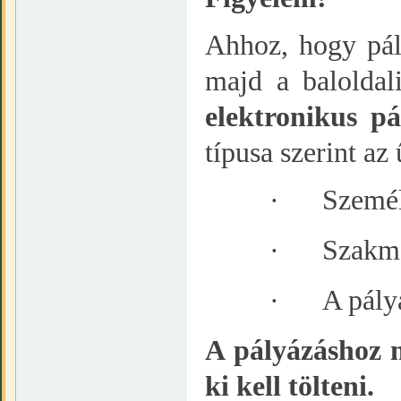
Ahhoz, hogy pál
majd a baloldal
elektronikus pá
típusa szerint az
·
Személ
·
Szakma
·
A pály
A pályázáshoz 
ki kell tölteni.