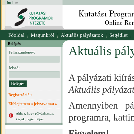
hu
|
ro
Főoldal
Magunkról
Aktuális pályázatok
Segédlet
Belépés
Aktuális pál
Felhasználónév:
Jelszó:
A pályázati kiír
Aktuális pályáza
Regisztráció »
Amennyiben pál
Elfelejtettem a jelszavamat »
Ahhoz, hogy pályázhasson,
programra, katti
kérjük, regisztráljon.
Figyelem!