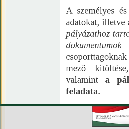
A személyes és
adatokat, illetv
pályázathoz tart
dokumentumok 
csoporttagoknak
mező kitöltés
valamint
a pál
feladata
.