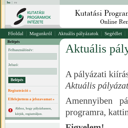
hu
|
ro
Főoldal
Magunkról
Aktuális pályázatok
Segédlet
Belépés
Aktuális pál
Felhasználónév:
Jelszó:
A pályázati kiír
Aktuális pályáza
Regisztráció »
Amennyiben pál
Elfelejtettem a jelszavamat »
Ahhoz, hogy pályázhasson,
programra, katti
kérjük, regisztráljon.
Figyelem!