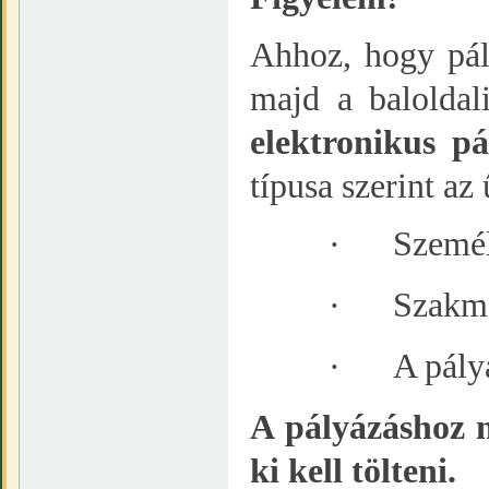
Ahhoz, hogy pál
majd a baloldal
elektronikus pá
típusa szerint az
·
Személ
·
Szakma
·
A pály
A pályázáshoz 
ki kell tölteni.