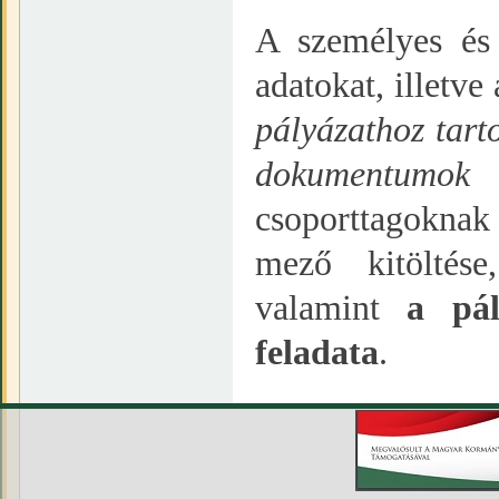
A személyes és
adatokat, illetv
pályázathoz tart
dokumentumok 
csoporttagoknak
mező kitöltés
valamint
a pál
feladata
.