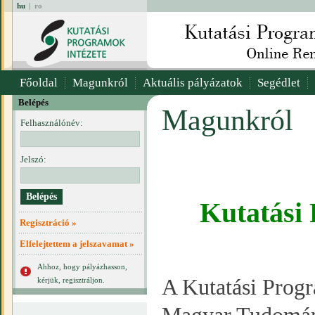
hu
|
ro
Főoldal
Magunkról
Aktuális pályázatok
Segédlet
Belépés
Magunkról
Felhasználónév:
Jelszó:
Kutatási
Regisztráció »
Elfelejtettem a jelszavamat »
Ahhoz, hogy pályázhasson,
A Kutatási Progr
kérjük, regisztráljon.