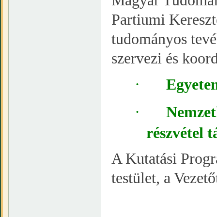
Magyar Tudomán
Partiumi Keresz
tudományos tevé
szervezi és koord
·
Egyete
·
Nemzet
részvétel 
A Kutatási Progr
testület, a Vezető