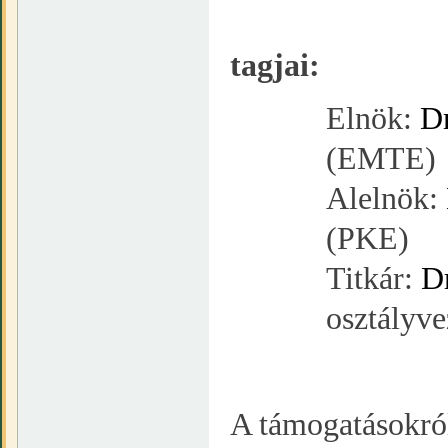
A Ve
tagjai:
Elnök:
Dr
(EMTE)
Alelnök:
(PKE)
Titkár:
D
osztályv
A támogatásokró