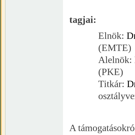
A Ve
tagjai:
Elnök:
Dr
(EMTE)
Alelnök:
(PKE)
Titkár:
D
osztályv
A támogatásokró