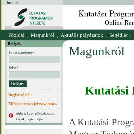
hu
|
ro
Főoldal
Magunkról
Aktuális pályázatok
Segédlet
Belépés
Magunkról
Felhasználónév:
Jelszó:
Kutatási
Regisztráció »
Elfelejtettem a jelszavamat »
Ahhoz, hogy pályázhasson,
A Kutatási Progr
kérjük, regisztráljon.