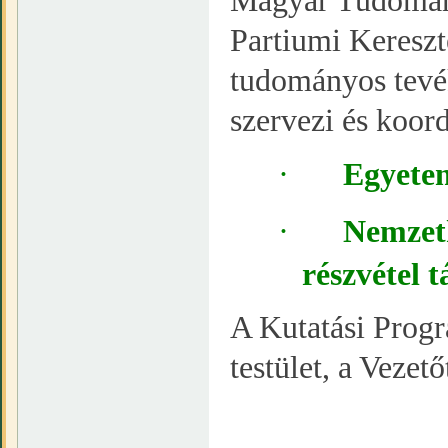
Magyar Tudomán
Partiumi Keresz
tudományos tevé
szervezi és koord
·
Egyete
·
Nemzet
részvétel 
A Kutatási Progr
testület, a Vezető