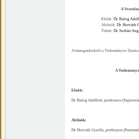
A Vezetőtanács t
Elnök:
Dr. Balog Adal
Alelnök:
Dr. Horváth 
Titkár:
Dr. Sorbán Ang
A támogatásokról a Tudományos Tanács d
A Tudományos
Elnök:
Dr. Balog Adalbert, professzor (Sapie
Alelnök:
Dr. Horváth Gizella, professzor (Partiu