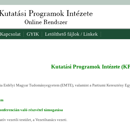
Kapcsolat
GYIK
Letölthető fájlok / Linkek
Kutatási Programok Intézete (KP
ntia Erdélyi Magyar Tudományegyetem (EMTE), valamint a Partiumi Keresztény Eg
am
nferencián való részvétel támogatása
tív vezetői testület, a Vezetőtanács vezeti.