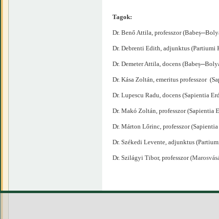
Tagok:
Dr. Benő Attila, professzor (Babeș─Bo
Dr. Debrenti Edith, adjunktus (Partiumi
Dr. Demeter Attila, docens (Babeș─Bo
Dr. Kása Zoltán, emeritus professzor 
Dr. Lupescu Radu, docens (Sapientia 
Dr. Makó Zoltán, professzor (Sapienti
Dr. Márton Lőrinc, professzor (Sapien
Dr. Székedi Levente, adjunktus (Partiu
Dr. Szilágyi Tibor, professzor
(Marosvásá