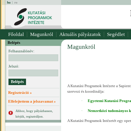
hu
|
ro
Főoldal
Magunkról
Aktuális pályázatok
Segédlet
Belépés
Magunkról
Felhasználónév:
Jelszó:
A Kutatási Programok Intézete a Sapie
szervezi és koordinálja:
Regisztráció »
·
Egyetemi Kutatási Progr
Elfelejtettem a jelszavamat »
·
Nemzetközi
tudományos ko
Ahhoz, hogy pályázhasson,
kérjük, regisztráljon.
A Kutatási Programok Intézetét egy opera