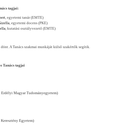
agjai:
bert
, egyetemi tanár (EMTE)
Gizella
, egyetemi docens (PKE)
ella
, kutatási osztályvezető (EMTE)
önt. A Tanács szakmai munkáját külső szakértők segítik.
 Tanács tagjai
ntia Erdélyi Magyar Tudományegyetem)
mi Keresztény Egyetem)