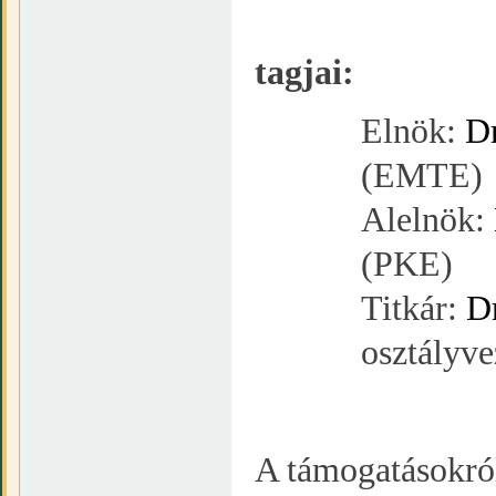
A Ve
tagjai:
Elnök:
Dr
(EMTE)
Alelnök:
(PKE)
Titkár:
D
osztályv
A támogatásokró