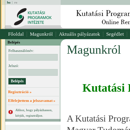
hu
|
ro
Főoldal
Magunkról
Aktuális pályázatok
Segédlet
Belépés
Magunkról
Felhasználónév:
Jelszó:
Kutatási
Regisztráció »
Elfelejtettem a jelszavamat »
Ahhoz, hogy pályázhasson,
A Kutatási Progr
kérjük, regisztráljon.