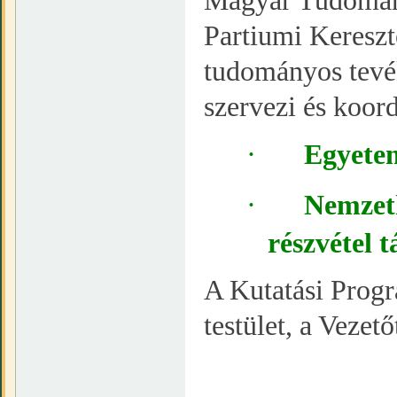
Magyar Tudomán
Partiumi Keresz
tudományos tevé
szervezi és koord
·
Egyete
·
Nemzet
részvétel 
A Kutatási Progr
testület, a Vezető