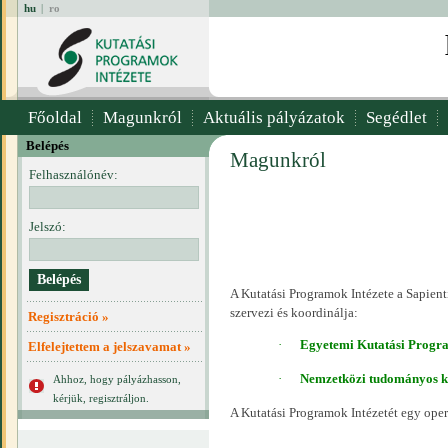
hu
|
ro
Főoldal
Magunkról
Aktuális pályázatok
Segédlet
Belépés
Magunkról
Felhasználónév:
Jelszó:
A Kutatási Programok Intézete a Sapie
szervezi és koordinálja:
Regisztráció »
·
Egyetemi Kutatási Progr
Elfelejtettem a jelszavamat »
·
Nemzetközi
tudományos ko
Ahhoz, hogy pályázhasson,
kérjük, regisztráljon.
A Kutatási Programok Intézetét egy opera