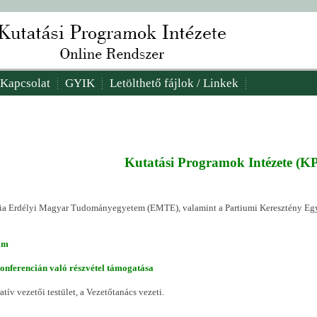
Kapcsolat
GYIK
Letölthető fájlok / Linkek
Kutatási Programok Intézete (KP
ntia Erdélyi Magyar Tudományegyetem (EMTE), valamint a Partiumi Keresztény Eg
am
nferencián való részvétel támogatása
tív vezetői testület, a Vezetőtanács vezeti.