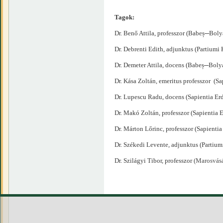
Tagok:
Dr. Benő Attila, professzor (Babeș─Bo
Dr. Debrenti Edith, adjunktus (Partiumi
Dr. Demeter Attila, docens (Babeș─Bo
Dr. Kása Zoltán, emeritus professzor 
Dr. Lupescu Radu, docens (Sapientia 
Dr. Makó Zoltán, professzor (Sapienti
Dr. Márton Lőrinc, professzor (Sapien
Dr. Székedi Levente, adjunktus (Partiu
Dr. Szilágyi Tibor, professzor
(Marosvásá