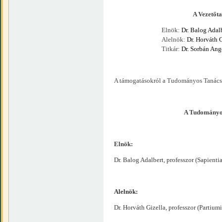
A Vezetőtanács t
Elnök:
Dr. Balog Adal
Alelnök:
Dr. Horváth 
Titkár:
Dr. Sorbán Ang
A támogatásokról a Tudományos Tanács d
A Tudományos
Elnök:
Dr. Balog Adalbert, professzor (Sapie
Alelnök:
Dr. Horváth Gizella, professzor (Partiu