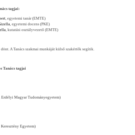
agjai:
bert
, egyetemi tanár (EMTE)
Gizella
, egyetemi docens (PKE)
ella
, kutatási osztályvezető (EMTE)
önt. A Tanács szakmai munkáját külső szakértők segítik.
 Tanács tagjai
ntia Erdélyi Magyar Tudományegyetem)
mi Keresztény Egyetem)