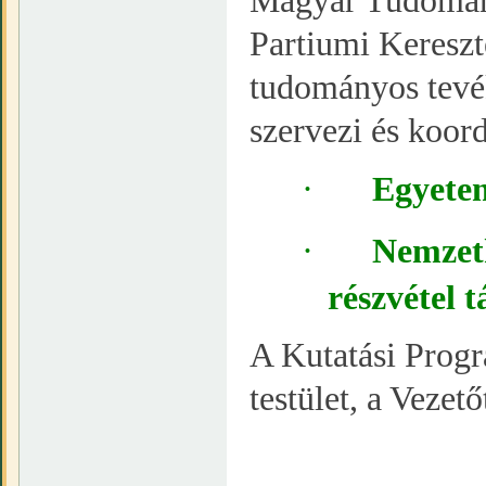
Magyar Tudomán
Partiumi Keresz
tudományos tevé
szervezi és koord
·
Egyete
·
Nemzet
részvétel 
A Kutatási Progr
testület, a Vezető