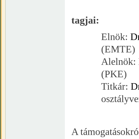
A Ve
tagjai:
Elnök:
Dr
(EMTE)
Alelnök:
(PKE)
Titkár:
D
osztályv
A támogatásokró