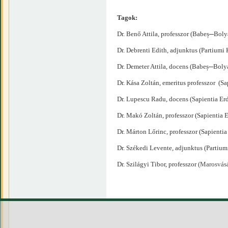
Tagok:
Dr. Benő Attila, professzor (Babeș─Bo
Dr. Debrenti Edith, adjunktus (Partiumi
Dr. Demeter Attila, docens (Babeș─Bo
Dr. Kása Zoltán, emeritus professzor 
Dr. Lupescu Radu, docens (Sapientia 
Dr. Makó Zoltán, professzor (Sapienti
Dr. Márton Lőrinc, professzor (Sapien
Dr. Székedi Levente, adjunktus (Partiu
Dr. Szilágyi Tibor, professzor
(Marosvásá