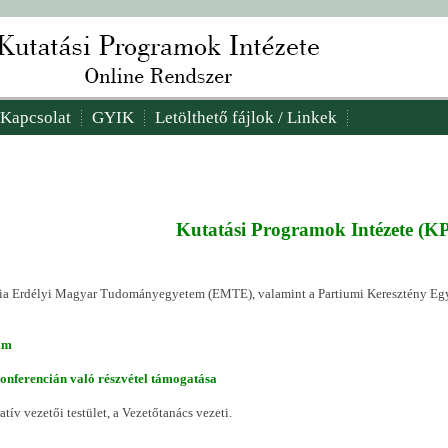
Kapcsolat
GYIK
Letölthető fájlok / Linkek
Kutatási Programok Intézete (KP
ntia Erdélyi Magyar Tudományegyetem (EMTE), valamint a Partiumi Keresztény Eg
am
nferencián való részvétel támogatása
tív vezetői testület, a Vezetőtanács vezeti.