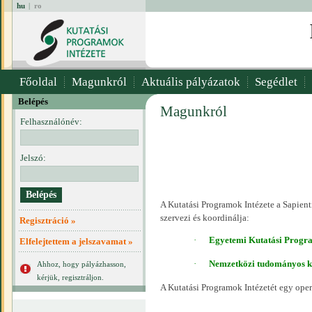
hu
|
ro
Főoldal
Magunkról
Aktuális pályázatok
Segédlet
Belépés
Magunkról
Felhasználónév:
Jelszó:
A Kutatási Programok Intézete a Sapie
szervezi és koordinálja:
Regisztráció »
·
Egyetemi Kutatási Progr
Elfelejtettem a jelszavamat »
·
Nemzetközi
tudományos ko
Ahhoz, hogy pályázhasson,
kérjük, regisztráljon.
A Kutatási Programok Intézetét egy opera