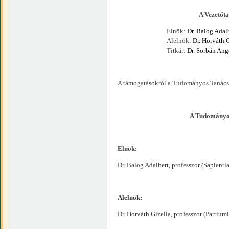
A Vezetőtanács t
Elnök:
Dr. Balog Adal
Alelnök:
Dr. Horváth 
Titkár:
Dr. Sorbán Ang
A támogatásokról a Tudományos Tanács d
A Tudományos
Elnök:
Dr. Balog Adalbert, professzor (Sapie
Alelnök:
Dr. Horváth Gizella, professzor (Partiu