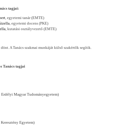
agjai:
bert
, egyetemi tanár (EMTE)
Gizella
, egyetemi docens (PKE)
ella
, kutatási osztályvezető (EMTE)
önt. A Tanács szakmai munkáját külső szakértők segítik.
 Tanács tagjai
ntia Erdélyi Magyar Tudományegyetem)
mi Keresztény Egyetem)