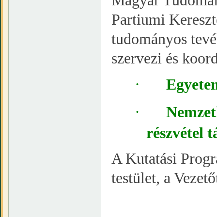
Magyar Tudomán
Partiumi Keresz
tudományos tevé
szervezi és koord
·
Egyete
·
Nemzet
részvétel 
A Kutatási Progr
testület, a Vezető