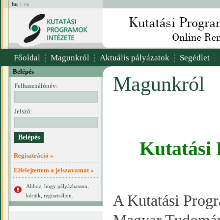
hu
|
ro
Főoldal
Magunkról
Aktuális pályázatok
Segédlet
Belépés
Magunkról
Felhasználónév:
Jelszó:
Kutatási
Regisztráció »
Elfelejtettem a jelszavamat »
Ahhoz, hogy pályázhasson,
A Kutatási Progr
kérjük, regisztráljon.