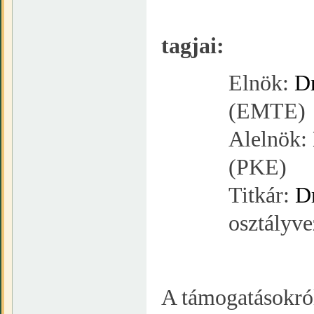
A Ve
tagjai:
Elnök:
Dr
(EMTE)
Alelnök:
(PKE)
Titkár:
D
osztályv
A támogatásokró