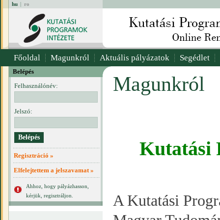
hu
|
ro
Főoldal
Magunkról
Aktuális pályázatok
Segédlet
Belépés
Magunkról
Felhasználónév:
Jelszó:
Kutatási
Regisztráció »
Elfelejtettem a jelszavamat »
Ahhoz, hogy pályázhasson,
A Kutatási Progr
kérjük, regisztráljon.