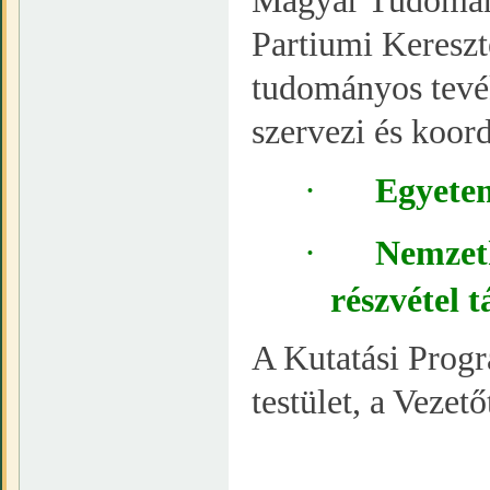
Magyar Tudomán
Partiumi Keresz
tudományos tevé
szervezi és koord
·
Egyete
·
Nemzet
részvétel 
A Kutatási Progr
testület, a Vezető