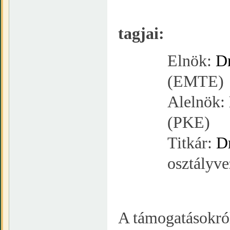
A Ve
tagjai:
Elnök:
Dr
(EMTE)
Alelnök:
(PKE)
Titkár:
D
osztályv
A támogatásokró