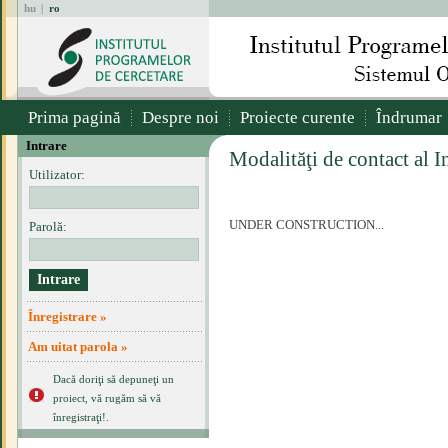
hu
|
ro
Prima pagină
Despre noi
Proiecte curente
Îndrumar
Intrare
Modalităţi de contact al I
Utilizator:
UNDER CONSTRUCTION...
Parolă:
Înregistrare »
Am uitat parola »
Dacă doriţi să depuneţi un
proiect, vă rugăm să vă
înregistraţi!.