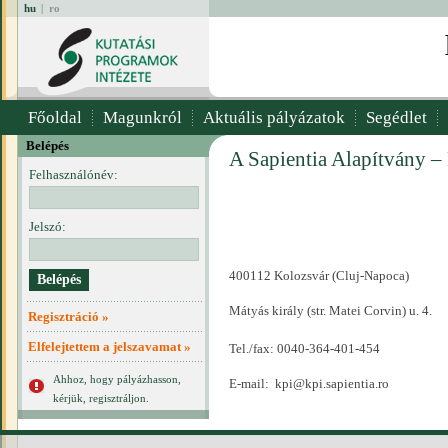
hu
|
ro
Főoldal
Magunkról
Aktuális pályázatok
Segédlet
Belépés
A Sapientia Alapítvány –
Felhasználónév:
Jelszó:
400112 Kolozsvár (Cluj-Napoca)
Mátyás király (str. Matei Corvin) u. 4.
Regisztráció »
Elfelejtettem a jelszavamat »
Tel./fax: 0040-364-401-454
Ahhoz, hogy pályázhasson,
E-mail:
kpi@kpi.sapientia.ro
kérjük, regisztráljon.