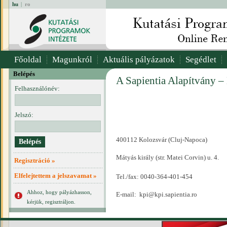
hu
|
ro
Főoldal
Magunkról
Aktuális pályázatok
Segédlet
Belépés
A Sapientia Alapítvány –
Felhasználónév:
Jelszó:
400112 Kolozsvár (Cluj-Napoca)
Mátyás király (str. Matei Corvin) u. 4.
Regisztráció »
Elfelejtettem a jelszavamat »
Tel./fax: 0040-364-401-454
Ahhoz, hogy pályázhasson,
E-mail:
kpi@kpi.sapientia.ro
kérjük, regisztráljon.