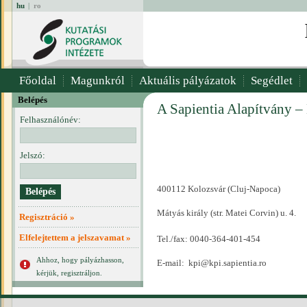
hu
|
ro
Főoldal
Magunkról
Aktuális pályázatok
Segédlet
Belépés
A Sapientia Alapítvány –
Felhasználónév:
Jelszó:
400112 Kolozsvár (Cluj-Napoca)
Mátyás király (str. Matei Corvin) u. 4.
Regisztráció »
Elfelejtettem a jelszavamat »
Tel./fax: 0040-364-401-454
Ahhoz, hogy pályázhasson,
E-mail:
kpi@kpi.sapientia.ro
kérjük, regisztráljon.