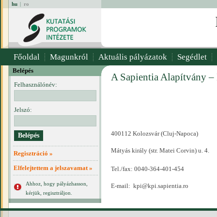
hu
|
ro
Főoldal
Magunkról
Aktuális pályázatok
Segédlet
Belépés
A Sapientia Alapítvány –
Felhasználónév:
Jelszó:
400112 Kolozsvár (Cluj-Napoca)
Mátyás király (str. Matei Corvin) u. 4.
Regisztráció »
Elfelejtettem a jelszavamat »
Tel./fax: 0040-364-401-454
Ahhoz, hogy pályázhasson,
E-mail:
kpi@kpi.sapientia.ro
kérjük, regisztráljon.