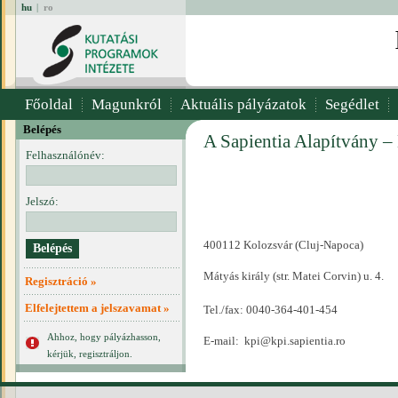
hu
|
ro
Főoldal
Magunkról
Aktuális pályázatok
Segédlet
Belépés
A Sapientia Alapítvány –
Felhasználónév:
Jelszó:
400112 Kolozsvár (Cluj-Napoca)
Mátyás király (str. Matei Corvin) u. 4.
Regisztráció »
Elfelejtettem a jelszavamat »
Tel./fax: 0040-364-401-454
Ahhoz, hogy pályázhasson,
E-mail:
kpi@kpi.sapientia.ro
kérjük, regisztráljon.