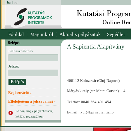
hu
|
ro
Főoldal
Magunkról
Aktuális pályázatok
Segédlet
Belépés
A Sapientia Alapítvány –
Felhasználónév:
Jelszó:
400112 Kolozsvár (Cluj-Napoca)
Mátyás király (str. Matei Corvin) u. 4.
Regisztráció »
Elfelejtettem a jelszavamat »
Tel./fax: 0040-364-401-454
Ahhoz, hogy pályázhasson,
E-mail:
kpi@kpi.sapientia.ro
kérjük, regisztráljon.