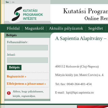
hu
|
ro
Főoldal
Magunkról
Aktuális pályázatok
Segédlet
Belépés
A Sapientia Alapítvány –
Felhasználónév:
Jelszó:
400112 Kolozsvár (Cluj-Napoca)
Mátyás király (str. Matei Corvin) u. 4.
Regisztráció »
Elfelejtettem a jelszavamat »
Tel./fax: 0040-364-401-454
Ahhoz, hogy pályázhasson,
E-mail:
kpi@kpi.sapientia.ro
kérjük, regisztráljon.