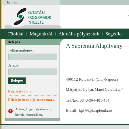
hu
|
ro
Főoldal
Magunkról
Aktuális pályázatok
Segédlet
Belépés
A Sapientia Alapítvány –
Felhasználónév:
Jelszó:
400112 Kolozsvár (Cluj-Napoca)
Mátyás király (str. Matei Corvin) u. 4.
Regisztráció »
Elfelejtettem a jelszavamat »
Tel./fax: 0040-364-401-454
Ahhoz, hogy pályázhasson,
E-mail:
kpi@kpi.sapientia.ro
kérjük, regisztráljon.