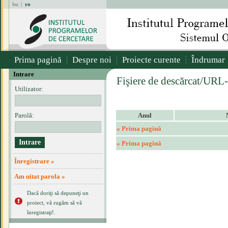
hu
|
ro
Prima pagină
Despre noi
Proiecte curente
Îndrumar
Intrare
Fişiere de descărcat/URL-
Utilizator:
Parolă:
Anul
« Prima pagină
« Prima pagină
Înregistrare »
Am uitat parola »
Dacă doriţi să depuneţi un
proiect, vă rugăm să vă
înregistraţi!.