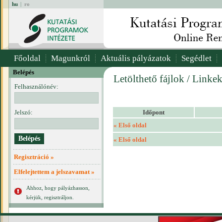
hu
|
ro
Főoldal
Magunkról
Aktuális pályázatok
Segédlet
Belépés
Letölthető fájlok / Linke
Felhasználónév:
Jelszó:
Időpont
« Első oldal
« Első oldal
Regisztráció »
Elfelejtettem a jelszavamat »
Ahhoz, hogy pályázhasson,
kérjük, regisztráljon.