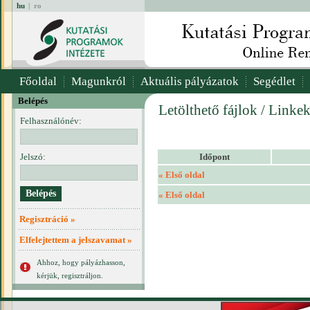
hu
|
ro
Főoldal
Magunkról
Aktuális pályázatok
Segédlet
Belépés
Letölthető fájlok / Linke
Felhasználónév:
Jelszó:
Időpont
« Első oldal
« Első oldal
Regisztráció »
Elfelejtettem a jelszavamat »
Ahhoz, hogy pályázhasson,
kérjük, regisztráljon.