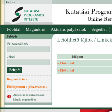
hu
|
ro
Főoldal
Magunkról
Aktuális pályázatok
Segédlet
Belépés
Letölthető fájlok / Linke
Felhasználónév:
Jelszó:
Időpont
« Első oldal
« Első oldal
Regisztráció »
Elfelejtettem a jelszavamat »
Ahhoz, hogy pályázhasson,
kérjük, regisztráljon.