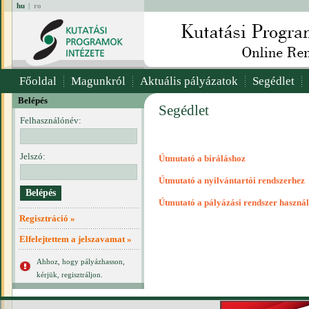
hu
|
ro
Főoldal
Magunkról
Aktuális pályázatok
Segédlet
Belépés
Segédlet
Felhasználónév:
Jelszó:
Útmutató a bíráláshoz
Útmutató a nyilvántartói rendszerhez
Útmutató a pályázási rendszer haszná
Regisztráció »
Elfelejtettem a jelszavamat »
Ahhoz, hogy pályázhasson,
kérjük, regisztráljon.