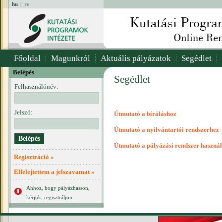
hu
|
ro
Főoldal
Magunkról
Aktuális pályázatok
Segédlet
Belépés
Segédlet
Felhasználónév:
Jelszó:
Útmutató a bíráláshoz
Útmutató a nyilvántartói rendszerhez
Útmutató a pályázási rendszer haszná
Regisztráció »
Elfelejtettem a jelszavamat »
Ahhoz, hogy pályázhasson,
kérjük, regisztráljon.