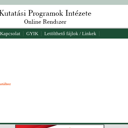
Kapcsolat
GYIK
Letölthető fájlok / Linkek
latához