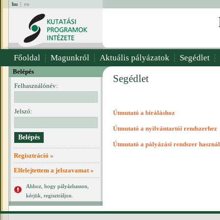
hu
|
ro
Főoldal
Magunkról
Aktuális pályázatok
Segédlet
Belépés
Segédlet
Felhasználónév:
Jelszó:
Útmutató a bíráláshoz
Útmutató a nyilvántartói rendszerhez
Útmutató a pályázási rendszer haszná
Regisztráció »
Elfelejtettem a jelszavamat »
Ahhoz, hogy pályázhasson,
kérjük, regisztráljon.