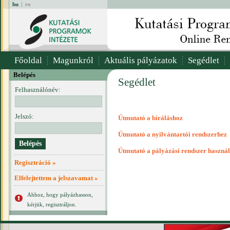
hu
|
ro
Főoldal
Magunkról
Aktuális pályázatok
Segédlet
Belépés
Segédlet
Felhasználónév:
Jelszó:
Útmutató a bíráláshoz
Útmutató a nyilvántartói rendszerhez
Útmutató a pályázási rendszer haszná
Regisztráció »
Elfelejtettem a jelszavamat »
Ahhoz, hogy pályázhasson,
kérjük, regisztráljon.