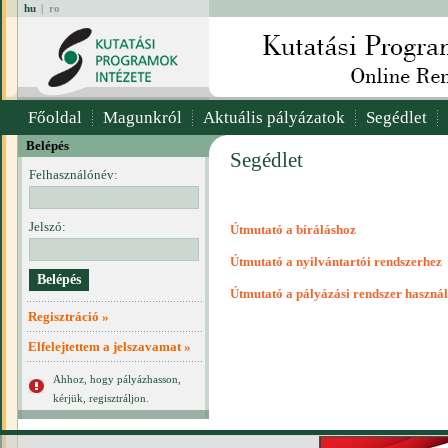
hu
|
ro
Főoldal
Magunkról
Aktuális pályázatok
Segédlet
Belépés
Segédlet
Felhasználónév:
Jelszó:
Útmutató a bíráláshoz
Útmutató a nyilvántartói rendszerhez
Útmutató a pályázási rendszer haszná
Regisztráció »
Elfelejtettem a jelszavamat »
Ahhoz, hogy pályázhasson,
kérjük, regisztráljon.