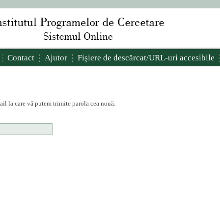
Contact
Ajutor
Fişiere de descărcat/URL-uri accesibile
il la care vă putem trimite parola cea nouă.