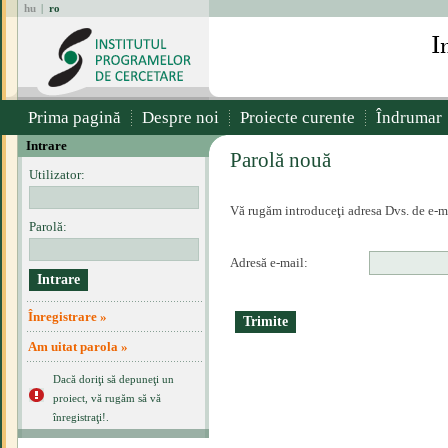
hu
|
ro
Prima pagină
Despre noi
Proiecte curente
Îndrumar
Intrare
Parolă nouă
Utilizator:
Vă rugăm introduceţi adresa Dvs. de e-ma
Parolă:
Adresă e-mail:
Înregistrare »
Am uitat parola »
Dacă doriţi să depuneţi un
proiect, vă rugăm să vă
înregistraţi!.