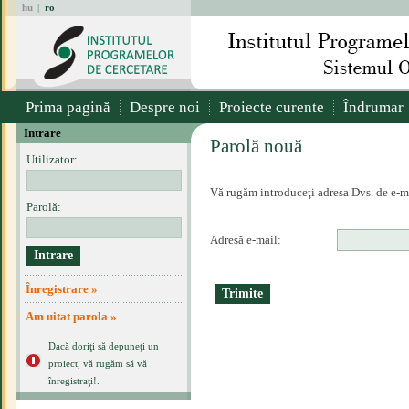
hu
|
ro
Prima pagină
Despre noi
Proiecte curente
Îndrumar
Intrare
Parolă nouă
Utilizator:
Vă rugăm introduceţi adresa Dvs. de e-ma
Parolă:
Adresă e-mail:
Înregistrare »
Am uitat parola »
Dacă doriţi să depuneţi un
proiect, vă rugăm să vă
înregistraţi!.