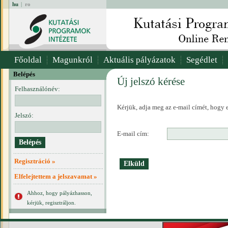
hu
|
ro
Főoldal
Magunkról
Aktuális pályázatok
Segédlet
Belépés
Új jelszó kérése
Felhasználónév:
Kérjük, adja meg az e-mail címét, hogy e
Jelszó:
E-mail cím:
Regisztráció »
Elfelejtettem a jelszavamat »
Ahhoz, hogy pályázhasson,
kérjük, regisztráljon.