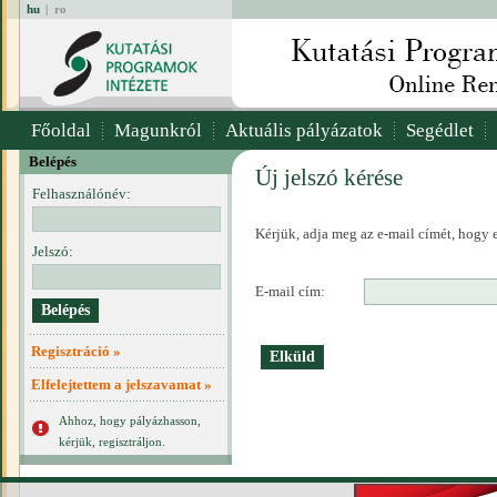
hu
|
ro
Főoldal
Magunkról
Aktuális pályázatok
Segédlet
Belépés
Új jelszó kérése
Felhasználónév:
Kérjük, adja meg az e-mail címét, hogy e
Jelszó:
E-mail cím:
Regisztráció »
Elfelejtettem a jelszavamat »
Ahhoz, hogy pályázhasson,
kérjük, regisztráljon.