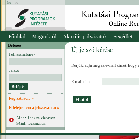
hu
|
ro
Főoldal
Magunkról
Aktuális pályázatok
Segédlet
Belépés
Új jelszó kérése
Felhasználónév:
Kérjük, adja meg az e-mail címét, hogy e
Jelszó:
E-mail cím:
Regisztráció »
Elfelejtettem a jelszavamat »
Ahhoz, hogy pályázhasson,
kérjük, regisztráljon.