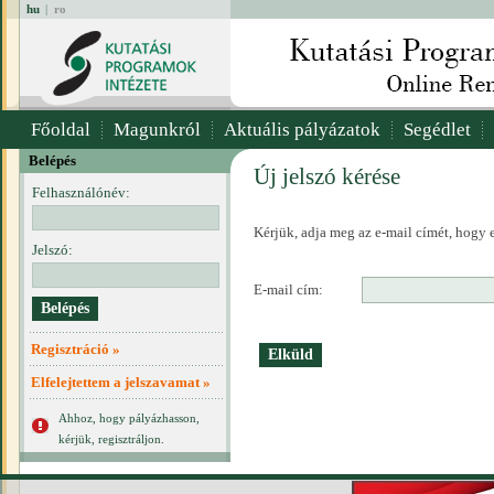
hu
|
ro
Főoldal
Magunkról
Aktuális pályázatok
Segédlet
Belépés
Új jelszó kérése
Felhasználónév:
Kérjük, adja meg az e-mail címét, hogy e
Jelszó:
E-mail cím:
Regisztráció »
Elfelejtettem a jelszavamat »
Ahhoz, hogy pályázhasson,
kérjük, regisztráljon.