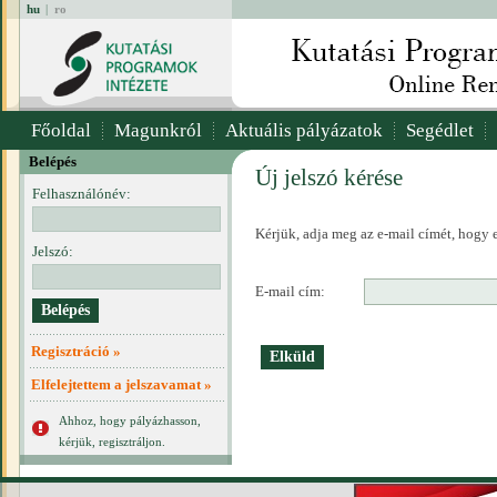
hu
|
ro
Főoldal
Magunkról
Aktuális pályázatok
Segédlet
Belépés
Új jelszó kérése
Felhasználónév:
Kérjük, adja meg az e-mail címét, hogy e
Jelszó:
E-mail cím:
Regisztráció »
Elfelejtettem a jelszavamat »
Ahhoz, hogy pályázhasson,
kérjük, regisztráljon.