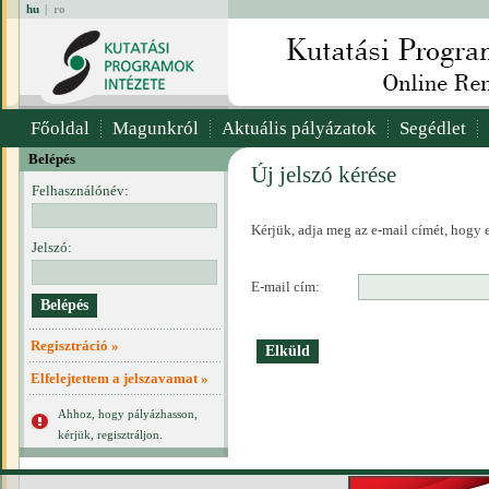
hu
|
ro
Főoldal
Magunkról
Aktuális pályázatok
Segédlet
Belépés
Új jelszó kérése
Felhasználónév:
Kérjük, adja meg az e-mail címét, hogy e
Jelszó:
E-mail cím:
Regisztráció »
Elfelejtettem a jelszavamat »
Ahhoz, hogy pályázhasson,
kérjük, regisztráljon.