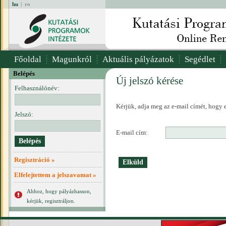
hu
|
ro
Főoldal
Magunkról
Aktuális pályázatok
Segédlet
Belépés
Új jelszó kérése
Felhasználónév:
Kérjük, adja meg az e-mail címét, hogy e
Jelszó:
E-mail cím:
Regisztráció »
Elfelejtettem a jelszavamat »
Ahhoz, hogy pályázhasson,
kérjük, regisztráljon.