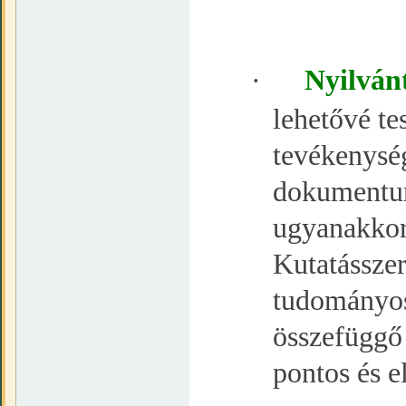
·
Nyilván
lehetővé te
tevékenysé
dokumentumo
ugyanakkor 
Kutatásszer
tudományos
összefüggő 
pontos és e