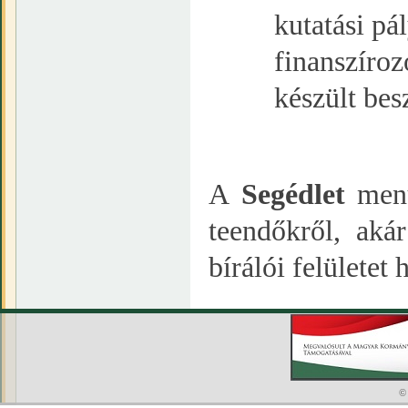
kutatási pál
finanszíroz
készült bes
A
Segédlet
menü
teendőkről, aká
bírálói felületet 
©