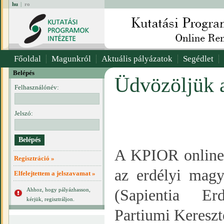
hu
|
ro
Főoldal
Magunkról
Aktuális pályázatok
Segédlet
Belépés
Üdvözöljük 
Felhasználónév:
Jelszó:
A KPIOR online r
Regisztráció »
az erdélyi magy
Elfelejtettem a jelszavamat »
Ahhoz, hogy pályázhasson,
(Sapientia E
kérjük, regisztráljon.
Partiumi Keresz