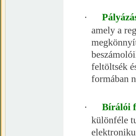
·
Pályázás
amely a reg
megkönnyíti
beszámolóik
feltöltsék é
formában ny
·
Bírálói 
különféle t
elektroniku