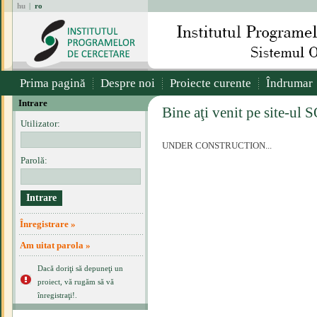
hu
|
ro
Prima pagină
Despre noi
Proiecte curente
Îndrumar
Intrare
Bine aţi venit pe site-ul 
Utilizator:
UNDER CONSTRUCTION...
Parolă:
Înregistrare »
Am uitat parola »
Dacă doriţi să depuneţi un
proiect, vă rugăm să vă
înregistraţi!.