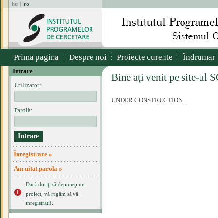
hu
|
ro
Prima pagină
Despre noi
Proiecte curente
Îndrumar
Intrare
Bine aţi venit pe site-ul 
Utilizator:
UNDER CONSTRUCTION...
Parolă:
Înregistrare »
Am uitat parola »
Dacă doriţi să depuneţi un
proiect, vă rugăm să vă
înregistraţi!.